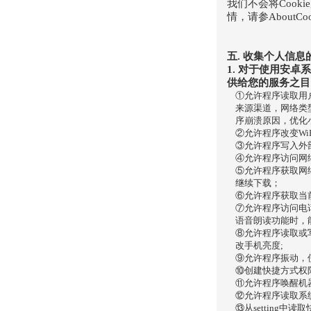
我们不会将Cook
情，请参AboutCook
五. 收集个人信息
1. 对于使用安
供给您的服务之目
①允许程序读取用
来源渠道，网络类
序崩溃原因，优化
②允许程序改变W
③允许程序写入外
④允许程序访问网
⑤允许程序获取网
继续下载；
⑥允许程序获取当前
⑦允许程序访问电
语音朗读功能时，
⑧允许程序读取或
改手机亮度;
⑨允许程序振动，
⑩创建快捷方式权
⑪允许程序唤醒机
⑫允许程序读取系
⑬从setting