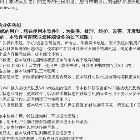
ie用于本政策所述目的之外的任何用途。您可根据自己的偏好管理或删除
ies.org。
的业务功能
卓系统的用户，您在使用本软件时，为提供、处理、维护、改善、开发我
的，本软件可能获取您终端设备的如下权限：
户的操作系统、手机/设备型号信息、IP地址、手机网卡地址、安卓系统封装用户
型和触发服务的日志信息，使本软件功能可以兼容不同系统和机型，确定未登
小说内容展示效果，提升阅读体验；
iFi状态，使本软件根据网络状态提示阅读内容下载等功能；
部存储,如SD卡上写文件，使用户下载图书时，可以将图书数据存入SD卡内；
络连接，使本软件可以正常联网；
络信息状态，如当前的网络连接是否有效，使本软件可以根据当前网络状态做
WiFi接入的状态以及WLAN热点的信息，使本软件获取当前WiFi连接状态及
话状态和身份，使本软件可以读取手机状态如获取手机的设备号用于统计及安
能保证及时停止语音朗读正常接听来电；
写入系统设置，使本软件可以更改用户界面设置,如修改屏幕常亮，或是在用户
使本软件向用户推送通知时，可以振动提醒；
限，用于用户主动将部分功能设置快捷图标到桌面；
器，使本软件可以推送唤醒屏幕；
统日志，使本软件可以判断程序崩溃原因；
中读取快捷方式信息的权限，使程序可以添加快捷方式；