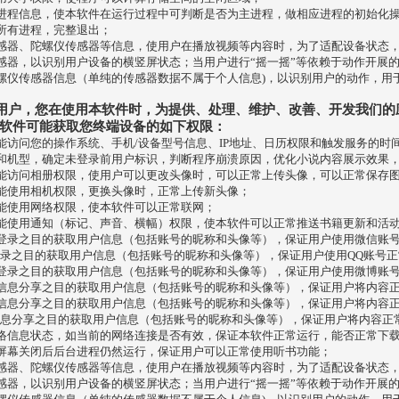
进程信息，使本软件在运行过程中可判断是否为主进程，做相应进程的初始化
所有进程，完整退出；
感器、陀螺仪传感器等信息，使用户在播放视频等内容时，为了适配设备状态
感器，以识别用户设备的横竖屏状态；当用户进行“摇一摇”等依赖于动作开展
螺仪传感器信息（单纯的传感器数据不属于个人信息)，以识别用户的动作，用
OS的用户，您在使用本软件时，为提供、处理、维护、改善、开发我们的
软件可能获取您终端设备的如下权限：
能访问您的操作系统、手机/设备型号信息、IP地址、日历权限和触发服务的时
和机型，确定未登录前用户标识，判断程序崩溃原因，优化小说内容展示效果
能访问相册权限，使用户可以更改头像时，可以正常上传头像，可以正常保存
能使用相机权限，更换头像时，正常上传新头像；
能使用网络权限，使本软件可以正常联网；
能使用通知（标记、声音、横幅）权限，使本软件可以正常推送书籍更新和活
登录之目的获取用户信息（包括账号的昵称和头像等），保证用户使用微信账
登录之目的获取用户信息（包括账号的昵称和头像等），保证用户使用QQ账号
登录之目的获取用户信息（包括账号的昵称和头像等），保证用户使用微博账
信息分享之目的获取用户信息（包括账号的昵称和头像等），保证用户将内容
信息分享之目的获取用户信息（包括账号的昵称和头像等），保证用户将内容
信息分享之目的获取用户信息（包括账号的昵称和头像等），保证用户将内容正
络信息状态，如当前的网络连接是否有效，保证本软件正常运行，能否正常下
屏幕关闭后后台进程仍然运行，保证用户可以正常使用听书功能；
感器、陀螺仪传感器等信息，使用户在播放视频等内容时，为了适配设备状态
感器，以识别用户设备的横竖屏状态；当用户进行“摇一摇”等依赖于动作开展