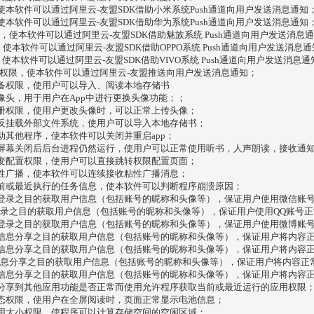
，使本软件可以通过阿里云-友盟SDK借助小米系统Push通道向用户发送消息通知
，使本软件可以通过阿里云-友盟SDK借助华为系统Push通道向用户发送消息通知
h权限，使本软件可以通过阿里云-友盟SDK借助魅族系统 Push通道向用户发送消息
权限，使本软件可以通过阿里云-友盟SDK借助OPPO系统 Push通道向用户发送消息
权限，使本软件可以通过阿里云-友盟SDK借助VIVO系统 Push通道向用户发送消息通
送权限，使本软件可以通过阿里云-友盟推送向用户发送消息通知；
备权限，使用户可以导入、阅读本地存储书
像头，用于用户在App中进行更换头像功能；；
册权限，使用户更改头像时，可以正常上传头像；
反挂载外部文件系统，使用户可以导入本地存储书；
动其他程序，使本软件可以关闭并重启app；
屏幕关闭后后台进程仍然运行，使用户可以正常使用听书，人声朗读，接收通
变配置权限，使用户可以直接跳转权限配置页面；
性广播，使本软件可以连续接收粘性广播消息；
前或最近执行的任务信息，使本软件可以判断程序崩溃原因；
登录之目的获取用户信息（包括账号的昵称和头像等），保证用户使用微信账
登录之目的获取用户信息（包括账号的昵称和头像等），保证用户使用QQ账号
登录之目的获取用户信息（包括账号的昵称和头像等），保证用户使用微博账
信息分享之目的获取用户信息（包括账号的昵称和头像等），保证用户将内容
信息分享之目的获取用户信息（包括账号的昵称和头像等），保证用户将内容
信息分享之目的获取用户信息（包括账号的昵称和头像等），保证用户将内容正
信息分享之目的获取用户信息（包括账号的昵称和头像等），保证用户将内容
分享到其他应用功能是否正常而使用允许程序获取当前或最近运行的应用权限
态权限，使用户在全屏阅读时，页面正常显示电池信息；
用大小权限，使程序可以计算存储空间的空闲区域；