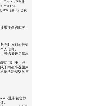
山甲SDK（字节跳
WEI Ads
量汇SDK（腾讯）会获
在使用评论功能时，
用服务时收到的告知
的个人信息。
读，可选择开启基本
不能使用注册／登
不限于阅读小说领声
续根据活动规则参与
okie通常包含标
习惯。