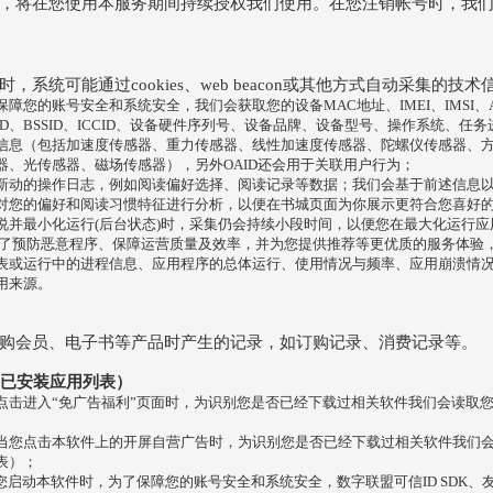
，将在您使用本服务期间持续授权我们使用。在您注销帐号时，我
，系统可能通过cookies、web beacon或其他方式自动采集的技
您的账号安全和系统安全，我们会获取您的设备MAC地址、IMEI、IMSI、Andr
、SSID、BSSID、ICCID、设备硬件序列号、设备品牌、设备型号、操作系统、
信息（包括加速度传感器、重力传感器、线性加速度传感器、陀螺仪传感器、
器、光传感器、磁场传感器），另外OAID还会用于关联用户行为；
新动的操作日志，例如阅读偏好选择、阅读记录等数据；我们会基于前述信息
对您的偏好和阅读习惯特征进行分析，以便在书城页面为你展示更符合您喜好
说并最小化运行(后台状态)时，采集仍会持续小段时间，以便您在最大化运行
为了预防恶意程序、保障运营质量及效率，并为您提供推荐等更优质的服务体验
表或运行中的进程信息、应用程序的总体运行、使用情况与频率、应用崩溃情
用来源。
购会员、电子书等产品时产生的记录，如订购记录、消费记录等。
（已安装应用列表）
点击进入“免广告福利”页面时，为识别您是否已经下载过相关软件我们会读取
当您点击本软件上的开屏自营广告时，为识别您是否已经下载过相关软件我们
表）；
您启动本软件时，为了保障您的账号安全和系统安全，数字联盟可信ID SDK、