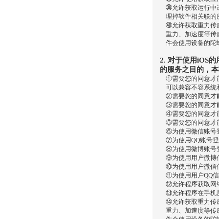
㊴允许获取运行中
理掉软件相关联的
㊵允许获取重力传
重力、加速度等传
件会使用设备的陀
2. 对于使用i
的服务之目的，本
①需要您的同意才
可以兼容不容系统
②需要您的同意才
③需要您的同意才
④需要您的同意才
⑤需要您的同意才
⑥为使用微信账号
⑦为使用QQ账号
⑧为使用微博账号
⑨为使用用户微博
⑩为使用用户微信
⑪为使用用户QQ
⑫允许程序获取网
⑬允许程序在手机
⑭允许获取重力传
重力、加速度等传