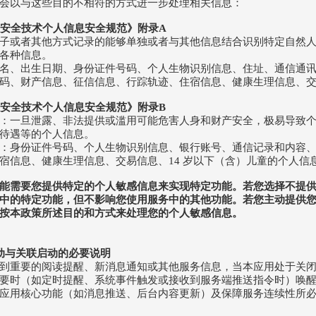
会以与这些目的不相符的方式进一步处理相关信息：
《信息安全技术个人信息安全规范》附录A
子或者其他方式记录的能够单独或者与其他信息结合识别特定自然
各种信息。
名、出生日期、身份证件号码、个人生物识别信息、住址、通信通
码、财产信息、征信信息、行踪轨迹、住宿信息、健康生理信息、
《信息安全技术个人信息安全规范》附录B
：一旦泄露、非法提供或滥用可能危害人身和财产安全，极易导致
待遇等的个人信息。
：身份证件号码、个人生物识别信息、银行账号、通信记录和内容
宿信息、健康生理信息、交易信息、14 岁以下（含）儿童的个人信
能需要您提供特定的个人敏感信息来实现特定功能。若您选择不提
中的特定功能，但不影响您使用服务中的其他功能。若您主动提供
按本政策所述目的和方式来处理您的个人敏感信息。
启动与关联启动的必要说明
到重要的阅读提醒、新消息通知或其他服务信息，当本应用处于关
要时（如定时提醒、系统事件触发或接收到服务端推送指令时）唤
应用核心功能（如消息推送、后台内容更新）及保障服务连续性所