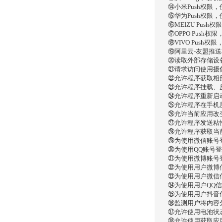
⑭小米Push权限
⑮华为Push权限
⑯MEIZU Pus
⑰OPPO Push
⑱VIVO Push
⑲阿里云-友盟推
⑳读取外部存储设
㉑请求访问使用摄
㉒允许程序获取相
㉓允许程序挂载、
㉔允许程序重新启
㉕允许程序在手机
㉖允许当前应用改
㉗允许程序发送粘
㉘允许程序获取当
㉙为使用微信账号
㉚为使用QQ账号
㉛为使用微博账号
㉜为使用用户微博
㉝为使用用户微信
㉞为使用用户QQ
㉟为使用用户抖音
㊱监测用户将内容
㊲允许使用电池状
㊳允许使用获取应